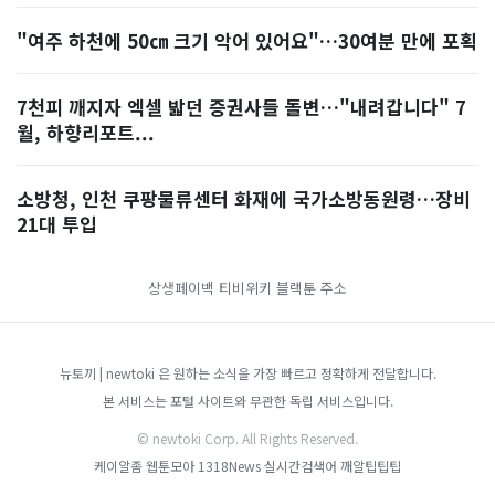
"여주 하천에 50㎝ 크기 악어 있어요"…30여분 만에 포획
7천피 깨지자 엑셀 밟던 증권사들 돌변…"내려갑니다" 7
월, 하향리포트...
소방청, 인천 쿠팡물류센터 화재에 국가소방동원령…장비
21대 투입
상생페이백
티비위키
블랙툰 주소
뉴토끼 | newtoki 은 원하는 소식을 가장 빠르고 정확하게 전달합니다.
본 서비스는 포털 사이트와 무관한 독립 서비스입니다.
© newtoki Corp. All Rights Reserved.
케이알좀
웹툰모아
1318News
실시간검색어
깨알팁팁팁