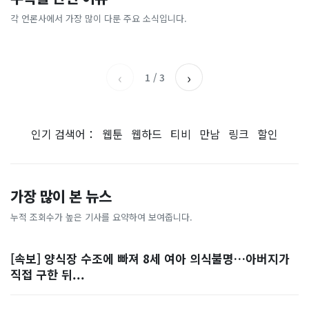
[날씨] 오늘 밤 또 내린다...내
파크골프 시장, 일제 독점 깨
간'을 샀다
국내증시 휴장에 개미들 안도,
륙 중심 최대 150mm
졌다...국산 53개 중소기업이
왜?
각 언론사에서 가장 많이 다룬 주요 소식입니다.
비즈워치
매일경제
시장 절반 차지
YTN
조선일보
‹
›
1
/
3
인기 검색어：
웹툰
웹하드
티비
만남
링크
할인
가장 많이 본 뉴스
누적 조회수가 높은 기사를 요약하여 보여줍니다.
[속보] 양식장 수조에 빠져 8세 여아 의식불명…아버지가
직접 구한 뒤...