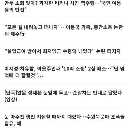
만두 소희 맞아? 과감한 비키니 사진 역주행…'국민 여동
생의 반전'
"모든 걸 내려놓고 떠나자"…이동국 가족, 층간소음 논란
뒤 제주行
"실업급여 받아서 최저임금 수령액 넘었다" 논란 터지자
이지성·차유람, 이웃주민과 '10억 소송' 2심 패소…"난 몇
억배 더 잘될것"...
[단독]알몸 정재환 눈앞에 두고…순찰차는 반대로 달렸다
(영상)
눈 마주친 행인 기절할 때까지 때렸다…수원북문파 조폭들
집유, 왜