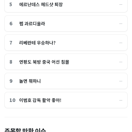
5
에르난데스 헤드샷 퇴장
―
6
펩 과르디올라
―
7
리베란테 우승하나?
―
8
연평도 북방 중국 어선 침몰
―
9
놀면 뭐하니
―
10
이범호 감독 활약 좋아!
―
홈플러스, 2000억원으로 '시
“제헌절이 코스피 살렸다”…
주목할 만한 이슈